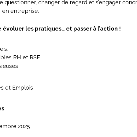
se questionner, changer de regard et s’engager conc
 en entreprise.
e évoluer les pratiques… et passer à l’action !
e·s,
bles RH et RSE,
s·euses
 et Emplois
es
tembre 2025