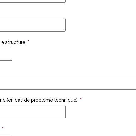
e structure
*
one (en cas de problème technique)
*
*