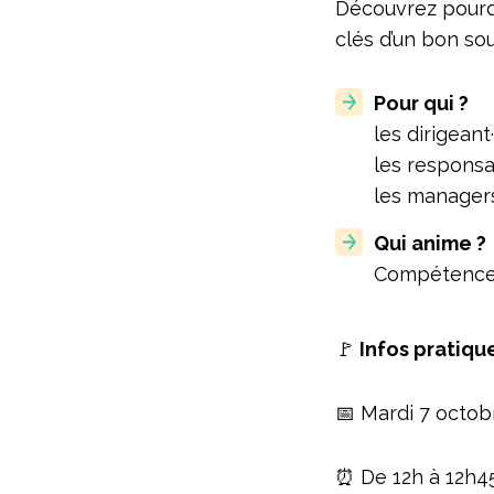
Découvrez pourqu
clés d’un bon sou
Pour qui ?
les dirigeant·
les responsa
les manager
Qui anime ?
Compétences
🚩
Infos pratiqu
📅 Mardi 7 octob
⏰ De 12h à 12h4