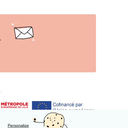
r
 :
Personalize