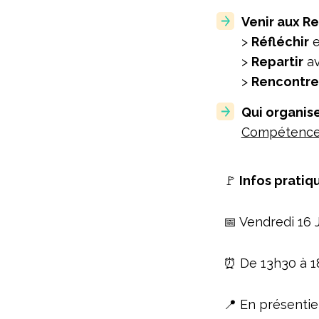
Venir aux Re
>
Réfléchir
e
>
Repartir
av
>
Rencontre
Qui organise
Compétences
🚩
Infos pratiq
📅 Vendredi 16 
⏰ De 13h30 à 1
📍 En présentiel