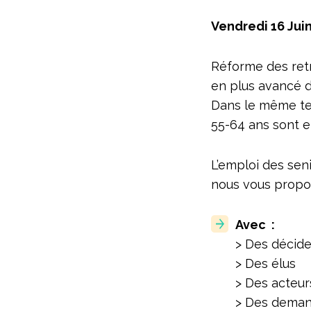
Vendredi 16 Jui
Réforme des retra
en plus avancé d
Dans le même tem
55-64 ans sont e
L’emploi des seni
nous vous prop
Avec :
> Des décide
> Des élus
> Des acteur
> Des demand