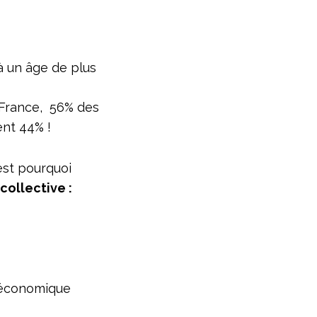
’à un âge de plus
n France, 56% des
ent 44% !
est pourquoi
 collective :
t économique