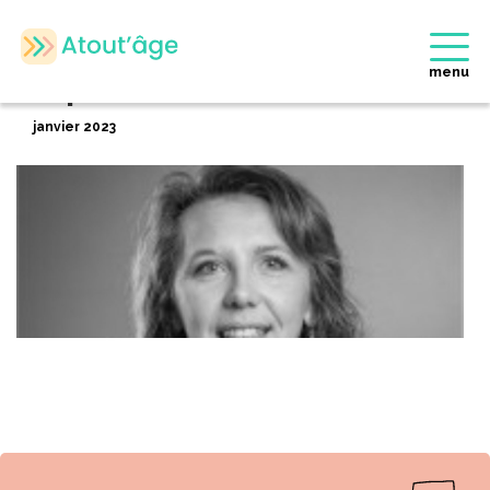
Accueil
>
Membres
>
Sophie BEUN
Retour
menu
Sophie BEUN
janvier 2023