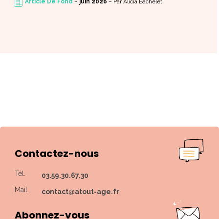
Article De Fond
–
juin 2026
–
Par Alicia Bachelet
R
Contactez-nous
Tél.
03.59.30.67.30
Mail.
contact@atout-age.fr
Abonnez-vous